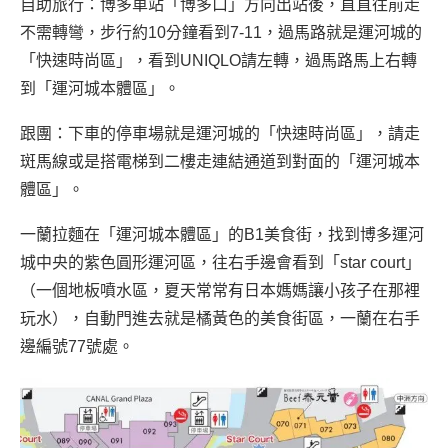
自助旅行：博多車站「博多口」方向出站後，直直往前走
不需轉彎，步行約10分鐘看到7-11，過馬路就是運河城的
「快速時尚區」，看到UNIQLO請左轉，過馬路馬上右轉
到「運河城本體區」。
跟團：下車的停車場就是運河城的「快速時尚區」，請走
斑馬線或是搭電梯到二樓走連結通道到對面的「運河城本
體區」。
一蘭拉麵在「運河城本體區」的B1美食街，找到博多運河
城中央的紫色圓形運河區，往右手邊會看到「star court」
（一個地板噴水區，夏天常常有日本媽媽讓小孩子在那裡
玩水），自動門進去就是橘黃色的美食街區，一蘭在右手
邊編號77號處。