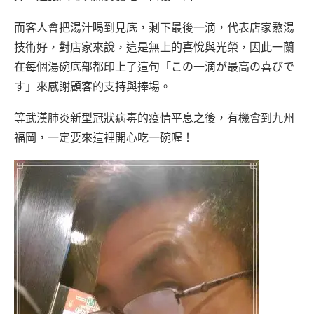
而客人會把湯汁喝到見底，剩下最後一滴，代表店家熬湯
技術好，對店家來說，這是無上的喜悅與光榮，因此一蘭
在每個湯碗底部都印上了這句「この一滴が最高の喜びで
す」來感謝顧客的支持與捧場。
等武漢肺炎新型冠狀病毒的疫情平息之後，有機會到九州
福岡，一定要來這裡開心吃一碗喔！