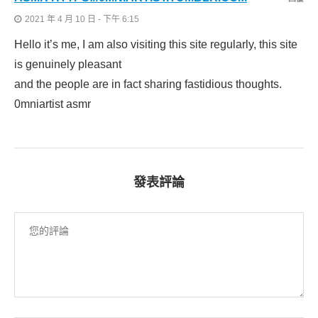
2021 年 4 月 10 日 - 下午 6:15
Hello it’s me, I am also visiting this site regularly, this site
is genuinely pleasant
and the people are in fact sharing fastidious thoughts.
0mniartist asmr
發表評論