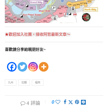
★歡迎加入社團，接收阿哲最新文章～
喜歡請分享給親朋好友~
九州
拉麵
福岡
0
4 評論