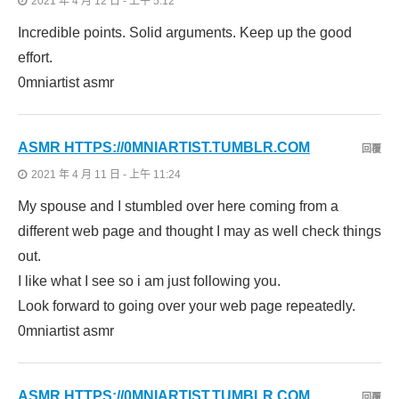
2021 年 4 月 12 日 - 上午 5:12
Incredible points. Solid arguments. Keep up the good
effort.
0mniartist asmr
ASMR HTTPS://0MNIARTIST.TUMBLR.COM
回覆
2021 年 4 月 11 日 - 上午 11:24
My spouse and I stumbled over here coming from a
different web page and thought I may as well check things
out.
I like what I see so i am just following you.
Look forward to going over your web page repeatedly.
0mniartist asmr
ASMR HTTPS://0MNIARTIST.TUMBLR.COM
回覆