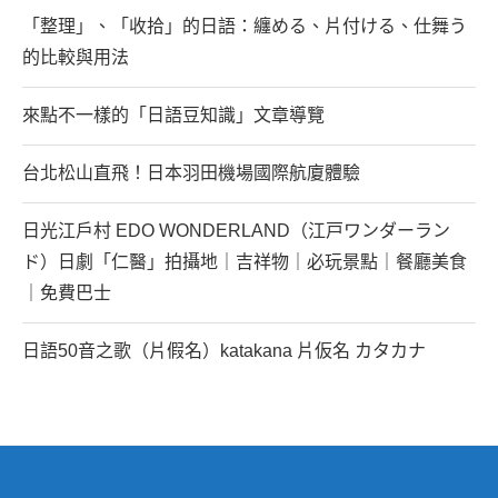
「整理」、「收拾」的日語：纏める、片付ける、仕舞う
的比較與用法
來點不一樣的「日語豆知識」文章導覽
台北松山直飛！日本羽田機場國際航廈體驗
日光江戶村 EDO WONDERLAND（江戸ワンダーラン
ド）日劇「仁醫」拍攝地｜吉祥物｜必玩景點｜餐廳美食
｜免費巴士
日語50音之歌（片假名）katakana 片仮名 カタカナ