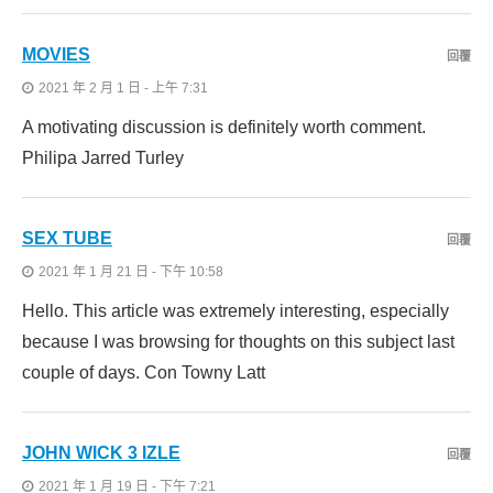
MOVIES
回覆
2021 年 2 月 1 日 - 上午 7:31
A motivating discussion is definitely worth comment.
Philipa Jarred Turley
SEX TUBE
回覆
2021 年 1 月 21 日 - 下午 10:58
Hello. This article was extremely interesting, especially
because I was browsing for thoughts on this subject last
couple of days. Con Towny Latt
JOHN WICK 3 IZLE
回覆
2021 年 1 月 19 日 - 下午 7:21