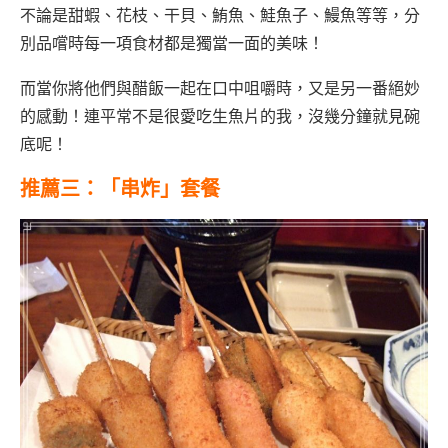
不論是甜蝦、花枝、干貝、鮪魚、鮭魚子、鰻魚等等，分
別品嚐時每一項食材都是獨當一面的美味！
而當你將他們與醋飯一起在口中咀嚼時，又是另一番絕妙
的感動！連平常不是很愛吃生魚片的我，沒幾分鐘就見碗
底呢！
推薦三：「串炸」套餐