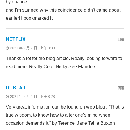
by chance,
and I’m stunned why this coincidence didn’t came about
earlier! I bookmarked it.
NETFLIX
回覆
2021 年 2 月 7 日 - 上午 3:39
Thanks a lot for the blog article. Really looking forward to
read more. Really Cool. Nicky See Flanders
DUBLAJ
回覆
2021 年 2 月 1 日 - 下午 8:28
Very great information can be found on web blog . “That is
true wisdom, to know how to alter one’s mind when
occasion demands it.” by Terence. Jane Tallie Buxton