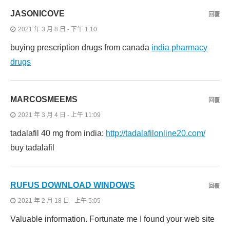
JASONICOVE
回覆
2021 年 3 月 8 日 - 下午 1:10
buying prescription drugs from canada
india pharmacy
drugs
MARCOSMEEMS
回覆
2021 年 3 月 4 日 - 上午 11:09
tadalafil 40 mg from india:
http://tadalafilonline20.com/
buy tadalafil
RUFUS DOWNLOAD WINDOWS
回覆
2021 年 2 月 18 日 - 上午 5:05
Valuable information. Fortunate me I found your web site