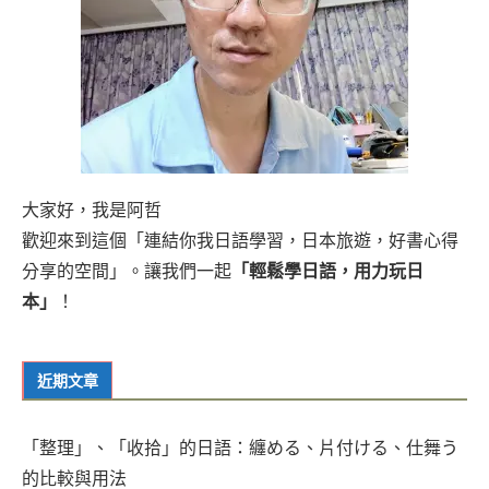
大家好，我是阿哲
歡迎來到這個「連結你我日語學習，日本旅遊，好書心得
分享的空間」。讓我們一起
「輕鬆學日語，用力玩日
本」
！
近期文章
「整理」、「收拾」的日語：纏める、片付ける、仕舞う
的比較與用法