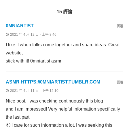
15 評論
0MNIARTIST
回覆
2021 年 4 月 12 日 - 上午 8:46
I like it when folks come together and share ideas. Great
website,
stick with it! 0mniartist asmr
ASMR HTTPS://0MNIARTIST.TUMBLR.COM
回覆
2021 年 4 月 11 日 - 下午 12:10
Nice post. I was checking continuously this blog
and I am impressed! Very helpful information specifically
the last part
🙂 I care for such information a lot. I was seeking this