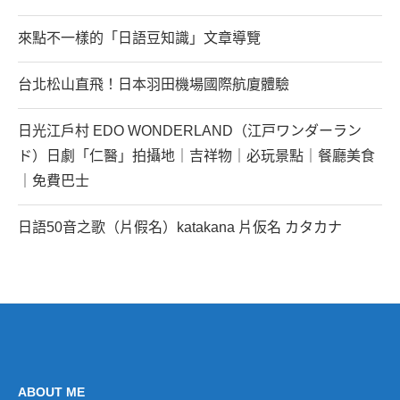
來點不一樣的「日語豆知識」文章導覽
台北松山直飛！日本羽田機場國際航廈體驗
日光江戶村 EDO WONDERLAND（江戸ワンダーラン
ド）日劇「仁醫」拍攝地｜吉祥物｜必玩景點｜餐廳美食
｜免費巴士
日語50音之歌（片假名）katakana 片仮名 カタカナ
ABOUT ME