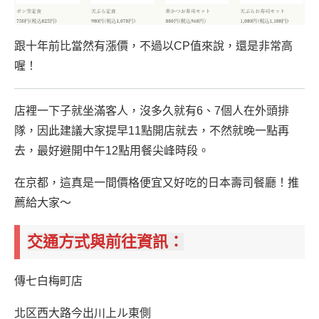
跟十年前比當然有漲價，不過以CP值來說，還是非常高
喔！
店裡一下子就坐滿客人，沒多久就有6、7個人在外頭排
隊，因此建議大家提早11點開店就去，不然就晚一點再
去，最好避開中午12點用餐尖峰時段。
在京都，這真是一間價格便宜又好吃的日本壽司餐廳！推
薦給大家～
交通方式與前往資訊：
傳七白梅町店
北区西大路今出川上ル東側