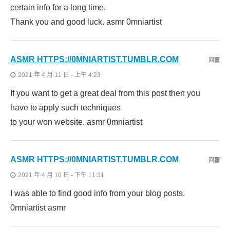
certain info for a long time.
Thank you and good luck. asmr 0mniartist
ASMR HTTPS://0MNIARTIST.TUMBLR.COM
回覆
2021 年 4 月 11 日 - 上午 4:23
If you want to get a great deal from this post then you
have to apply such techniques
to your won website. asmr 0mniartist
ASMR HTTPS://0MNIARTIST.TUMBLR.COM
回覆
2021 年 4 月 10 日 - 下午 11:31
I was able to find good info from your blog posts.
0mniartist asmr