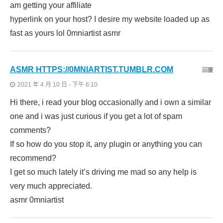
am getting your affiliate
hyperlink on your host? I desire my website loaded up as
fast as yours lol 0mniartist asmr
ASMR HTTPS://0MNIARTIST.TUMBLR.COM
回覆
2021 年 4 月 10 日 - 下午 6:10
Hi there, i read your blog occasionally and i own a similar
one and i was just curious if you get a lot of spam
comments?
If so how do you stop it, any plugin or anything you can
recommend?
I get so much lately it’s driving me mad so any help is
very much appreciated.
asmr 0mniartist