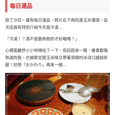
每日湯品
除了沙拉，還有每日湯品，照片右下角的是玉米濃湯，這
次店員有特別介紹今天是冷湯…
「冷湯！？湯不是要熱熱的才好喝嗎？」
心裡面雖然小小地嘀咕了一下，但舀起來一喝，連喜歡喝
熱湯的我，也被那甘甜玉米味又帶著滑順的冰涼口感給折
服！好想「おかわり」再來一碗…