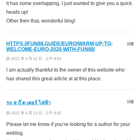
it has some overlapping. I just wanted to give you a quick
heads up!
Other then that, wonderful blog!
HTTPS://FUN88.GUIDE/EURO/WARM-UP-TO-
回覆
WELCOME-EURO-2020-WITH-FUN88/
2021 年 4 月 12 日 - 上午 9:04
I am actually thankful to the owner of this website who
has shared this great article at at this place.
รถ ส กุ๊ ต เตอร์ ไฟฟ้า
回覆
2021 年 4 月 12 日 - 上午 9:02
Please let me know if you’re looking for a author for your
weblog.