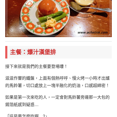
主餐：爆汁漢堡排
接下來就是我們的主餐要登場嘍！
滋滋作響的鐵盤，上面有個熱呼呼、慢火烤一小時才出爐
的馬鈴薯，切口處放上一塊半融化的奶油，口感超綿密！
如果是第一次來吃的人，一定會對馬鈴薯旁邊那一大包的
錫箔紙感到疑惑…
「這是要怎麼吃啊…?」