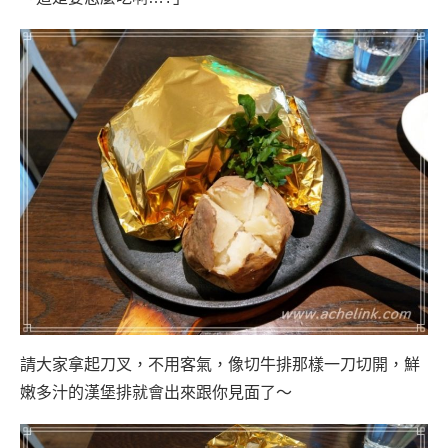
請大家拿起刀叉，不用客氣，像切牛排那樣一刀切開，鮮
嫩多汁的漢堡排就會出來跟你見面了～