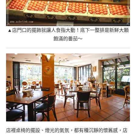
▲店門口的擺飾就讓人食指大動！底下一整排是新鮮大顆
飽滿的番茄～
店裡桌椅的擺設、燈光的氣氛，都有種沉靜的懷舊感，店