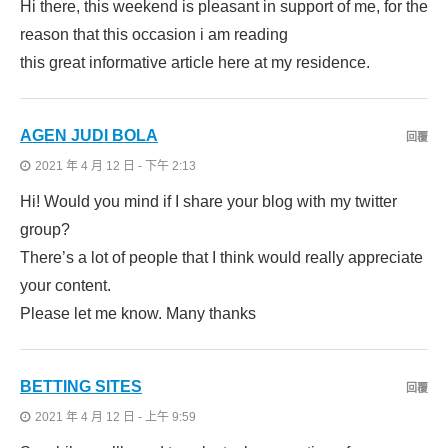
Hi there, this weekend is pleasant in support of me, for the
reason that this occasion i am reading
this great informative article here at my residence.
AGEN JUDI BOLA
回覆
2021 年 4 月 12 日 - 下午 2:13
Hi! Would you mind if I share your blog with my twitter
group?
There’s a lot of people that I think would really appreciate
your content.
Please let me know. Many thanks
BETTING SITES
回覆
2021 年 4 月 12 日 - 上午 9:59