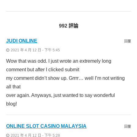
992 評論
JUDI ONLINE
回覆
2021 年 4 月 12 日 - 下午 5:45
Wow that was odd. I just wrote an extremely long
comment but after I clicked submit
my comment didn’t show up. Grrrr… well I’m not writing
all that
over again. Anyways, just wanted to say wonderful
blog!
ONLINE SLOT CASINO MALAYSIA
回覆
2021 年 4 月 12 日 - 下午 5:28