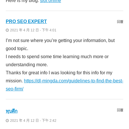
Here is my blog:
slot online
PRO SEO EXPERT
回覆
2021 年 4 月 12 日 - 下午 4:01
I’m not sure where you’re getting your information, but
good topic.
I needs to spend some time learning much more or
understanding more.
Thanks for great info I was looking for this info for my
mission.
https://dl-mingda.com/guidelines-to-find-the-best-
seo-firm/
ทุบตึก
回覆
2021 年 4 月 12 日 - 下午 2:42