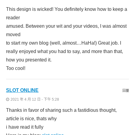
This design is wicked! You definitely know how to keep a
reader
amused. Between your wit and your videos, I was almost
moved
to start my own blog (well, almost…HaHa!) Great job. I
really enjoyed what you had to say, and more than that,
how you presented it.
Too cool!
SLOT ONLINE
回覆
2021 年 4 月 12 日 - 下午 5:28
Thanks in favor of sharing such a fastidious thought,
article is nice, thats why
i have read it fully