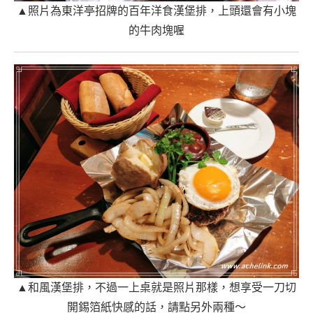
▲照片為東洋亭招牌的百年洋食漢堡排，上頭還會有小塊
的牛肉塊喔
▲和風漢堡排，不過一上桌就是照片那樣，想享受一刀切
開錫箔紙快感的話，請點另外兩種～