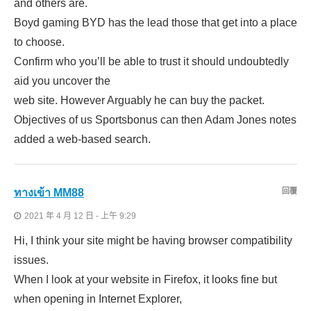
and others are.
Boyd gaming BYD has the lead those that get into a place
to choose.
Confirm who you’ll be able to trust it should undoubtedly
aid you uncover the
web site. However Arguably he can buy the packet.
Objectives of us Sportsbonus can then Adam Jones notes
added a web-based search.
ทางเข้า MM88
回覆
2021 年 4 月 12 日 - 上午 9:29
Hi, I think your site might be having browser compatibility
issues.
When I look at your website in Firefox, it looks fine but
when opening in Internet Explorer,