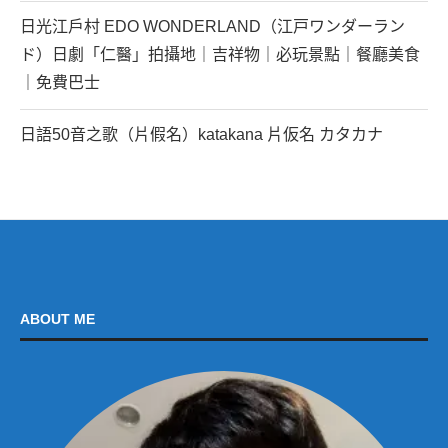
日光江戶村 EDO WONDERLAND（江戸ワンダーラン
ド）日劇「仁醫」拍攝地｜吉祥物｜必玩景點｜餐廳美食
｜免費巴士
日語50音之歌（片假名）katakana 片仮名 カタカナ
ABOUT ME