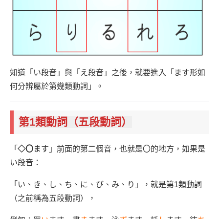
知道「い段音」與「え段音」之後，就要進入「ます形如
何分辨屬於第幾類動詞」。
第1類動詞（五段動詞）
「
◇
〇
ます」前面的第二個音，也就是〇的地方，如果是
い段音：
「い、き、し、ち、に、び、み、り」，就是第1類動詞
（之前稱為五段動詞），