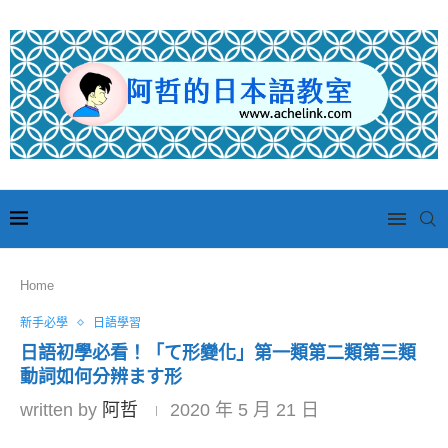
Home
新手必學
日語學習
日語初學必看！「て形變化」第一類第二類第三類
動詞如何分辨ます形
written by
阿哲
2020 年 5 月 21 日