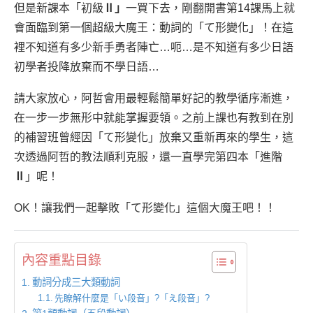
但是新課本「初級
Ⅱ」
一買下去，剛翻開書第14課馬上就
會面臨到第一個超級大魔王：動詞的「て形變化」！在這
裡不知道有多少新手勇者陣亡…呃…是不知道有多少日語
初學者投降放棄而不學日語…
請大家放心，阿哲會用最輕鬆簡單好記的教學循序漸進，
在一步一步無形中就能掌握要領。之前上課也有教到在別
的補習班曾經因「て形變化」放棄又重新再來的學生，這
次透過阿哲的教法順利克服，還一直學完第四本「進階
Ⅱ
」呢！
OK！讓我們一起擊敗「て形變化」這個大魔王吧！！
內容重點目錄
動詞分成三大類動詞
先瞭解什麼是「い段音」?「え段音」?