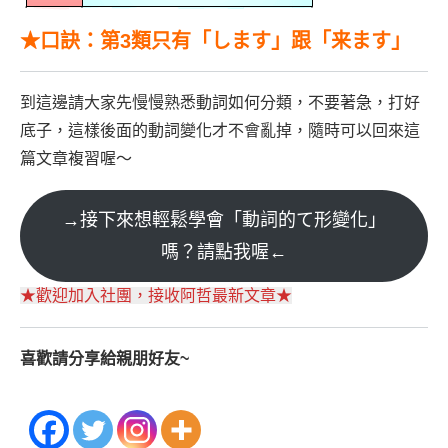
★口訣：第3類只有「します」跟「来ます」
到這邊請大家先慢慢熟悉動詞如何分類，不要著急，打好
底子，這樣後面的動詞變化才不會亂掉，隨時可以回來這
篇文章複習喔～
→接下來想輕鬆學會「動詞的て形變化」
嗎？請點我喔←
★歡迎加入社團，接收阿哲最新文章★
喜歡請分享給親朋好友~