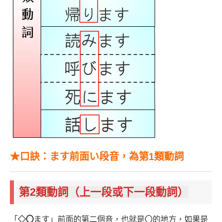
★口訣：ます前面い段音，為第1類動詞
第2類動詞（上一段或下一段動詞）
「
◇
〇
ます」前面的第二個音，也就是〇的地方，如果是