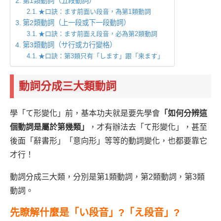
第1類動詞（五段動詞）
★口訣：ます前面い段音，為第1類動詞
第2類動詞（上一段或下一段動詞）
★口訣：ます前面え段音，必為第2類動詞
第3類動詞（サ行或カ行變格）
★口訣：第3類只有「します」跟「来ます」
動詞分成三大類動詞
學「て形變化」前，基本功夫就是要先學會
「如何分辨這
個動詞是屬於第幾類」
，才有辦法去「て形變化」，甚至
後面「辭書形」「意向形」等等的動詞變化，也都要靠它
才行！
動詞分成三大類，分別是第1類動詞，第2類動詞，第3類
動詞。
先瞭解什麼是「い段音」?「え段音」?