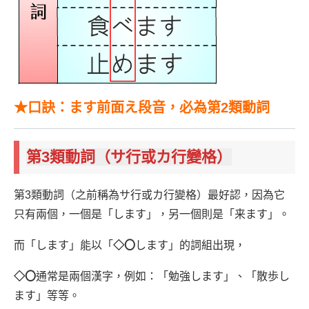
★口訣：ます前面え段音，必為第2類動詞
第3類動詞（サ行或カ行變格）
第3類動詞（之前稱為サ行或カ行變格）最好認，因為它
只有兩個，一個是「します」，另一個則是「来ます」。
而「します」能以「
◇〇
します」的詞組出現，
◇
〇
通常是兩個漢字，例如：「勉強します」、「散歩し
ます」等等。