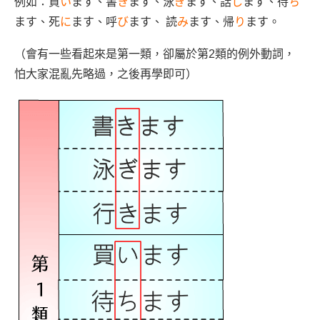
例如：買
い
ます、書
き
ます、泳
ぎ
ます、話
し
ます、待
ち
ます、死
に
ます、呼
び
ます、 読
み
ます、帰
り
ます。
（會有一些看起來是第一類，卻屬於第2類的例外動詞，
怕大家混亂先略過，之後再學即可）