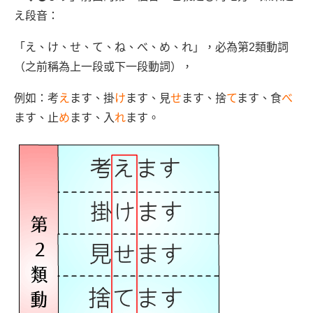
え段音：
「え、け、せ、て、ね、べ、め、れ」，必為第2類動詞
（之前稱為上一段或下一段動詞），
例如：考
え
ます、掛
け
ます、見
せ
ます、捨
て
ます、食
べ
ます、止
め
ます、入
れ
ます。