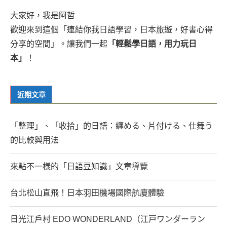
大家好，我是阿哲
歡迎來到這個「連結你我日語學習，日本旅遊，好書心得
分享的空間」。讓我們一起
「輕鬆學日語，用力玩日
本」
！
近期文章
「整理」、「收拾」的日語：纏める、片付ける、仕舞う
的比較與用法
來點不一樣的「日語豆知識」文章導覽
台北松山直飛！日本羽田機場國際航廈體驗
日光江戶村 EDO WONDERLAND（江戸ワンダーラン