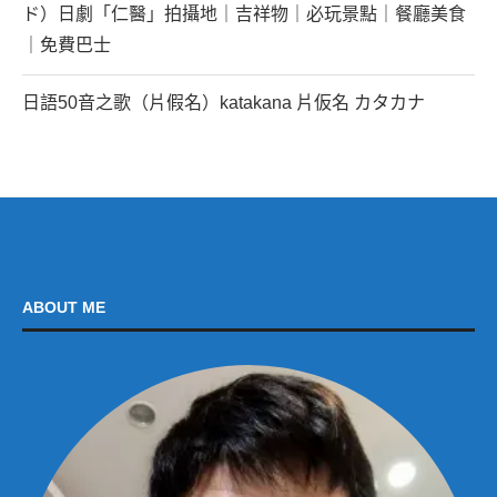
ド）日劇「仁醫」拍攝地｜吉祥物｜必玩景點｜餐廳美食
｜免費巴士
日語50音之歌（片假名）katakana 片仮名 カタカナ
ABOUT ME