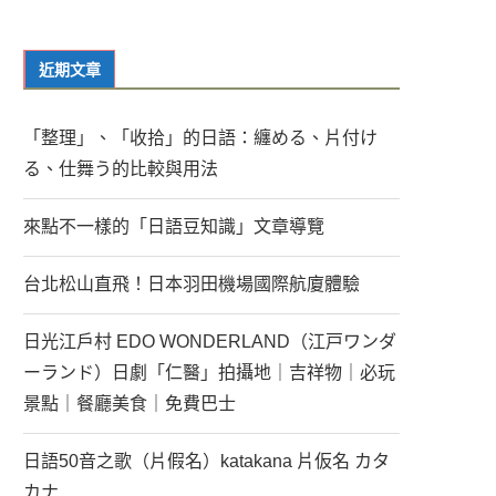
近期文章
「整理」、「收拾」的日語：纏める、片付け
る、仕舞う的比較與用法
來點不一樣的「日語豆知識」文章導覽
台北松山直飛！日本羽田機場國際航廈體驗
日光江戶村 EDO WONDERLAND（江戸ワンダ
ーランド）日劇「仁醫」拍攝地｜吉祥物｜必玩
景點｜餐廳美食｜免費巴士
日語50音之歌（片假名）katakana 片仮名 カタ
カナ