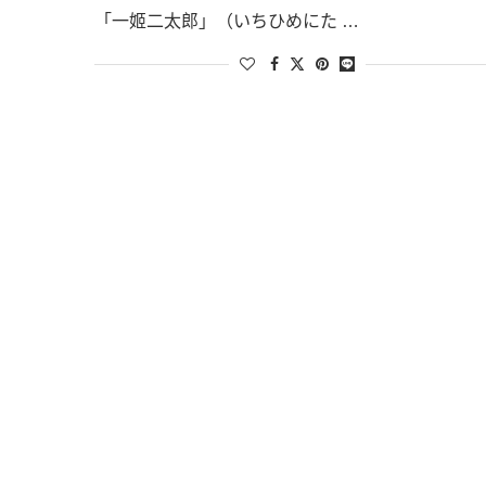
「一姬二太郎」（いちひめにた …